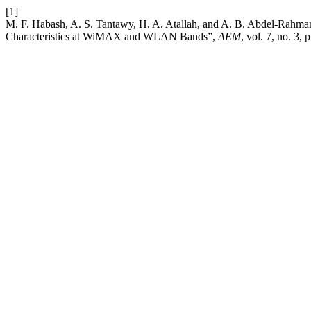
[1]
M. F. Habash, A. S. Tantawy, H. A. Atallah, and A. B. Abdel-Rah
Characteristics at WiMAX and WLAN Bands”,
AEM
, vol. 7, no. 3,